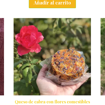
Añadir al carrito
ducto
:
ne
tiples
iantes.
iones
den
gir
ina
ducto
Queso de cabra con flores comestibles