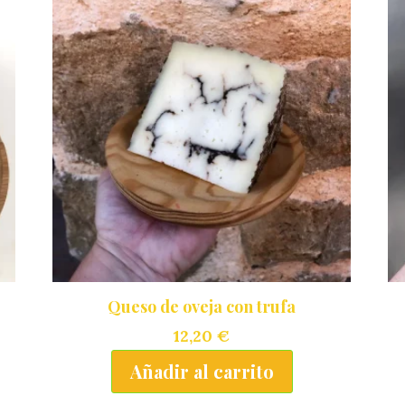
Queso de oveja con trufa
12,20
€
Añadir al carrito