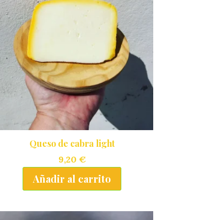
Queso de cabra light
9,20
€
Añadir al carrito