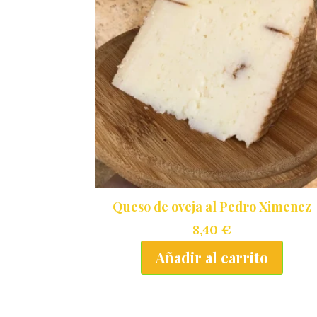
Queso de oveja al Pedro Ximenez
8,40
€
Añadir al carrito