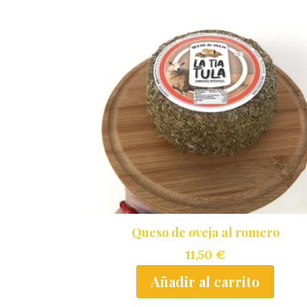
Queso de oveja al romero
11,50
€
Añadir al carrito