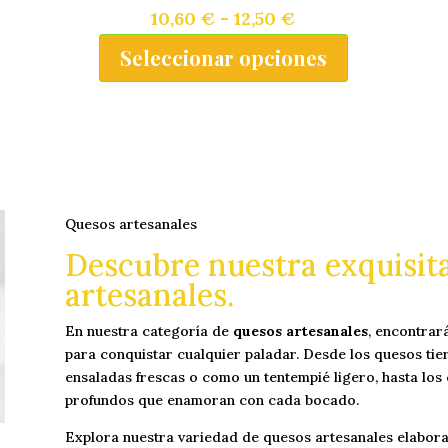
RANGO
10,60
€
-
12,50
€
DE
Este
Seleccionar opciones
e
producto
PRECIOS:
ducto
:
tiene
DESDE
ne
múltiples
10,60 €
tiples
variantes.
HASTA
iantes.
Las
12,50 €
opciones
iones
Quesos artesanales
se
pueden
Descubre nuestra exquisita
den
elegir
artesanales.
gir
en
En nuestra categoría de
quesos artesanales
, encontrar
la
para conquistar cualquier paladar. Desde los quesos tier
página
ina
ensaladas frescas o como un tentempié ligero, hasta los
de
profundos que enamoran con cada bocado.
producto
ducto
Explora nuestra variedad de quesos artesanales elabora