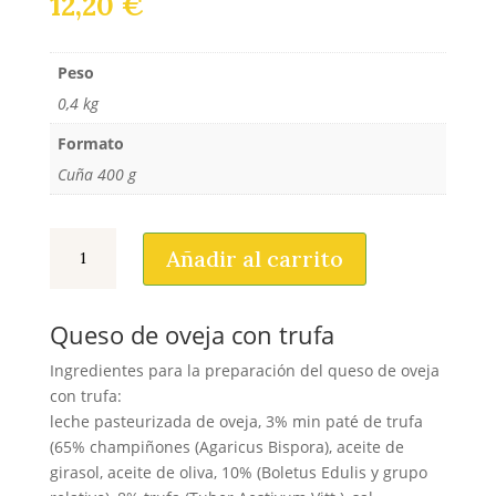
12,20
€
Peso
0,4 kg
Formato
Cuña 400 g
Queso
Añadir al carrito
de
oveja
con
Queso de oveja con trufa
trufa
cantidad
Ingredientes para la preparación del queso de oveja
con trufa:
leche pasteurizada de oveja, 3% min paté de trufa
(65% champiñones (Agaricus Bispora), aceite de
girasol, aceite de oliva, 10% (Boletus Edulis y grupo