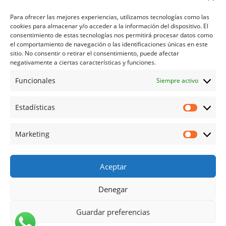
Para ofrecer las mejores experiencias, utilizamos tecnologías como las
cookies para almacenar y/o acceder a la información del dispositivo. El
consentimiento de estas tecnologías nos permitirá procesar datos como
el comportamiento de navegación o las identificaciones únicas en este
sitio. No consentir o retirar el consentimiento, puede afectar
negativamente a ciertas características y funciones.
Inicio
Política de cookies (UE)
Funcionales
Siempre activo
Condiciones de compra
Aviso Legal
Política de Privacidad
Mi cuenta
Contacto
Nuestra historia
Estadísticas
Estadíst
Marketing
Marketi
Formatges La Tia Tula © 2026 |
Diseño de Tiendas
Online 1 Informático en Gandia
Aceptar
Denegar
Guardar preferencias