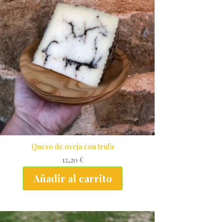
Queso de oveja con trufa
12,20
€
Añadir al carrito