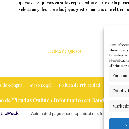
quesos, los quesos curados representan el arte de la pacie
selección y descubre las joyas gastronómicas que el tiempo
Para ofrecer
almacenar y/
Tienda de Quesos
tecnologías
identificaci
afectar nega
Funciona
s de compra
Aviso Legal
Política de Privacidad
Mi cuenta
Estadíst
o de Tiendas Online 1 Informático en Gandia
Marketi
Ac