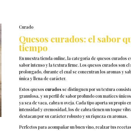
tiples
iantes.
iones
Curado
Quesos curados: el sabor q
den
tiempo
gir
En nuestra tienda online, la categoría de quesos curados 
sabor intenso y la textura firme. Los quesos curados son e
prolongado, durante el cual se concentran los aromas y s
ina
única y llena de carácter.
ducto
Estos quesos
curados
se distinguen por su textura consist
granulosa, y su perfil de sabor profundo con matices único
ya sea de vaca, cabra u oveja. Cada tipo aporta su propio en
intensidad y cremosidad, los de cabra tienen un toque vibra
destacan por su carácter robusto y su riqueza en aromas.
Perfectos para acompañar un buen vino, realzar tus recetas