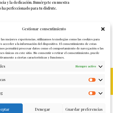
ncia y la dedicación. Sumérgete en nuestra
 ha perfeccionado para tu disfrute.
Gestionar consentimiento
 las mejores experiencias, utilizamos tecnologías como las cookies para
o acceder a la información del dispositivo. El consentimiento de estas
 nos permitirá procesar datos como el comportamiento de navegación o las
ones únicas en este sitio. No consentir o retirar el consentimiento, puede
tivamente a ciertas características y funciones.
les
Siempre activo
Contacto
Nuestra historia
icas
Estadístic
ng
Marketin
eptar
Denegar
Guardar preferencias