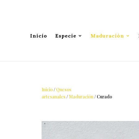
Inicio
Especie
Maduración
Inicio
/
Quesos
artesanales
/
Maduración
/
Curado