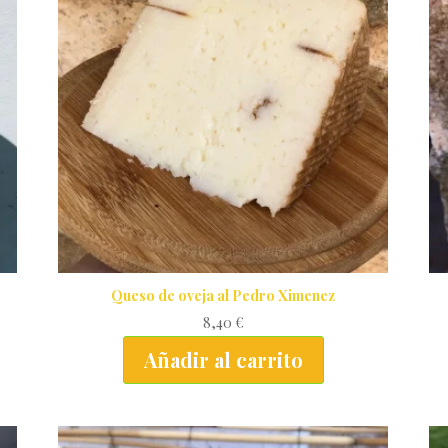
Queso de oveja al Pedro Ximenez
8,40
€
Añadir al carrito