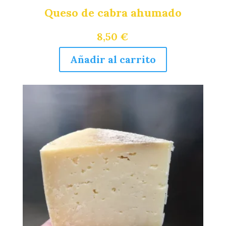
Queso de cabra ahumado
8,50
€
Añadir al carrito