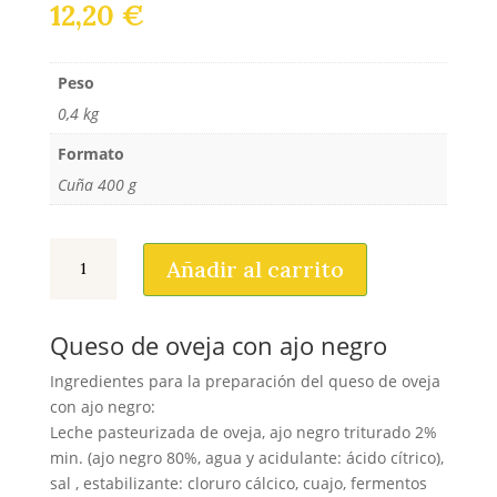
12,20
€
Peso
0,4 kg
Formato
Cuña 400 g
Queso
Añadir al carrito
de
oveja
con
Queso de oveja con ajo negro
ajo
negro
Ingredientes para la preparación del queso de oveja
cantidad
con ajo negro:
Leche pasteurizada de oveja, ajo negro triturado 2%
min. (ajo negro 80%, agua y acidulante: ácido cítrico),
sal , estabilizante: cloruro cálcico, cuajo, fermentos