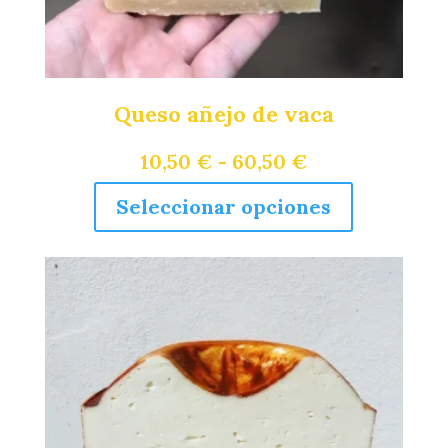
Queso añejo de vaca
RANGO
10,50
€
-
60,50
€
Este
DE
Seleccionar opciones
producto
PRECIOS:
tiene
múltiples
DESDE
variantes.
10,50 €
Las
opciones
HASTA
se
60,50 €
pueden
elegir