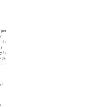
 por
án
enda
te
y la
o de
 las
o 5
a