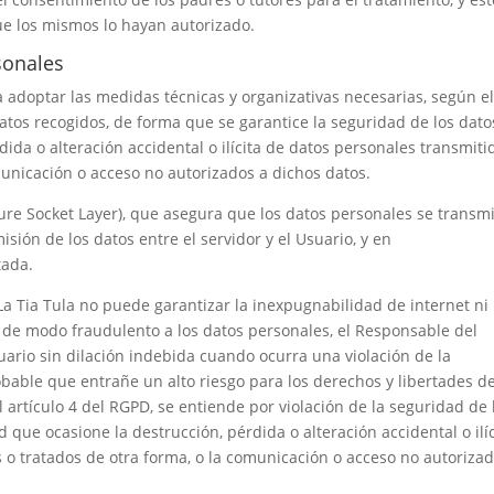
que los mismos lo hayan autorizado.
sonales
adoptar las medidas técnicas y organizativas necesarias, según e
atos recogidos, de forma que se garantice la seguridad de los dato
dida o alteración accidental o ilícita de datos personales transmiti
municación o acceso no autorizados a dichos datos.
cure Socket Layer), que asegura que los datos personales se transm
isión de los datos entre el servidor y el Usuario, y en
tada.
a Tia Tula
no puede garantizar la inexpugnabilidad de internet ni 
 de modo fraudulento a los datos personales, el Responsable del
rio sin dilación indebida cuando ocurra una violación de la
bable que entrañe un alto riesgo para los derechos y libertades de
l artículo 4 del RGPD, se entiende por violación de la seguridad de 
 que ocasione la destrucción, pérdida o alteración accidental o ilíc
 o tratados de otra forma, o la comunicación o acceso no autorizad