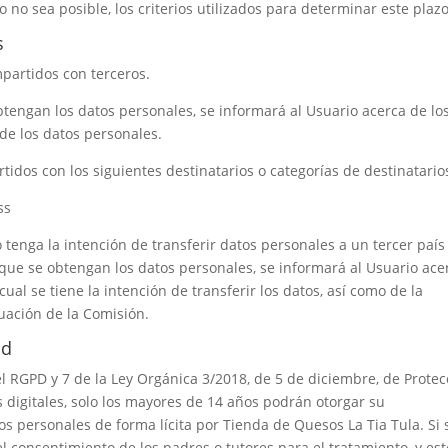
no sea posible, los criterios utilizados para determinar este plazo
s
partidos con terceros.
tengan los datos personales, se informará al Usuario acerca de lo
 de los datos personales.
idos con los siguientes destinatarios o categorías de destinatario
ss
tenga la intención de transferir datos personales a un tercer país
que se obtengan los datos personales, se informará al Usuario ace
cual se tiene la intención de transferir los datos, así como de la
uación de la Comisión.
ad
el RGPD y 7 de la Ley Orgánica 3/2018, de 5 de diciembre, de Protec
 digitales, solo los mayores de 14 años podrán otorgar su
os personales de forma lícita por
Tienda de Quesos La Tia Tula
. Si
l consentimiento de los padres o tutores para el tratamiento, y est