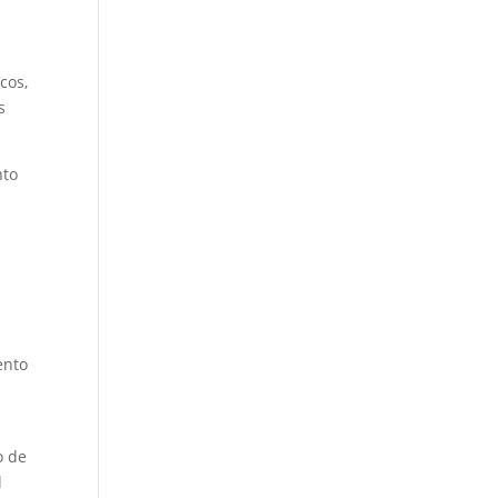
icos,
s
nto
ento
o de
l