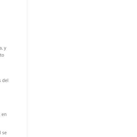
a, y
to
s del
, en
l se