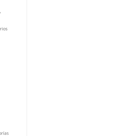
y
rios
orías